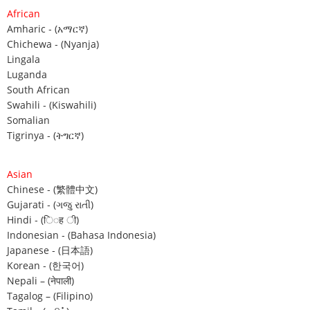
African
Amharic ‐ (አማርኛ)
Chichewa ‐ (Nyanja)
Lingala
Luganda
South African
Swahili ‐ (Kiswahili)
Somalian
Tigrinya ‐ (ትግርኛ)
Asian
Chinese ‐ (繁體中文)
Gujarati ‐ (ગજુ રાતી)
Hindi ‐ (ि◌ह ◌ी)
Indonesian ‐ (Bahasa Indonesia)
Japanese ‐ (日本語)
Korean ‐ (한국어)
Nepali – (नेपाली)
Tagalog – (Filipino)