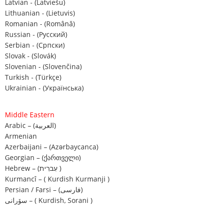
Latvian ‐ (Latviešu)
Lithuanian ‐ (Lietuvis)
Romanian ‐ (Română)
Russian ‐ (Русский)
Serbian ‐ (Српски)
Slovak ‐ (Slovák)
Slovenian ‐ (Slovenčina)
Turkish ‐ (Türkçe)
Ukrainian ‐ (Українська)
Middle Eastern
Arabic – (العربية)
Armenian
Azerbaijani – (Azərbaycanca)
Georgian – (ქართველი)
Hebrew – (עִברִית )
Kurmancî – ( Kurdish Kurmanji )
Persian / Farsi – (فارسی)
سۆرانی – ( Kurdish, Sorani )