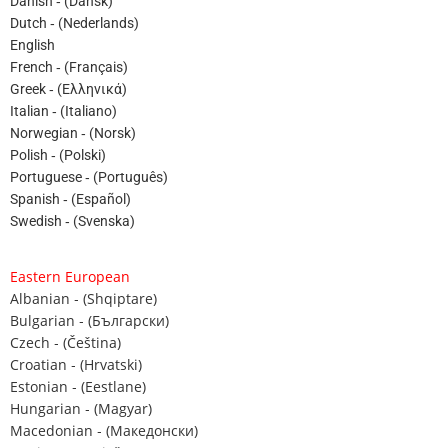
Danish ‐ (Dansk)
Dutch ‐ (Nederlands)
English
French ‐ (Français)
Greek ‐ (Ελληνικά)
Italian ‐ (Italiano)
Norwegian ‐ (Norsk)
Polish ‐ (Polski)
Portuguese ‐ (Português)
Spanish ‐ (Español)
Swedish ‐ (Svenska)
Eastern European
Albanian ‐ (Shqiptare)
Bulgarian ‐ (Български)
Czech ‐ (Čeština)
Croatian ‐ (Hrvatski)
Estonian ‐ (Eestlane)
Hungarian ‐ (Magyar)
Macedonian ‐ (Македонски)